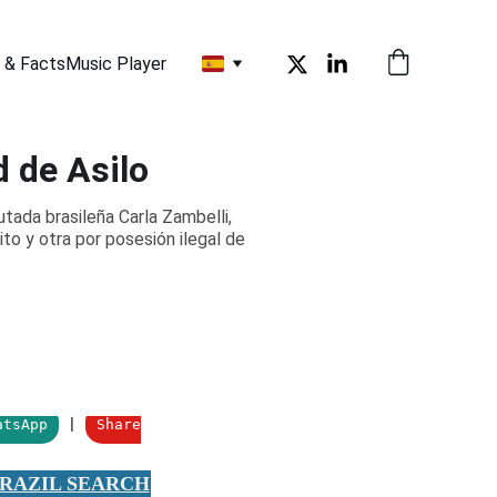
 & Facts
Music Player
d de Asilo
utada brasileña Carla Zambelli,
ito y otra por posesión ilegal de
RAZIL SEARCH