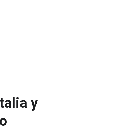
alia y 
o 