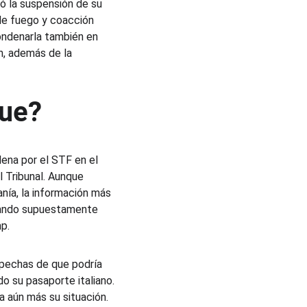
ó la suspensión de su 
 de fuego y coacción 
ondenarla también en 
, además de la 
Fue?
ena por el STF en el 
 Tribunal. Aunque 
nía, la información más 
plando supuestamente 
p.
spechas de que podría 
do su pasaporte italiano. 
ca aún más su situación. 