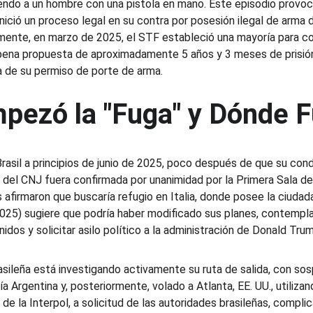
iendo a un hombre con una pistola en mano. Este episodio provoc
inició un proceso legal en su contra por posesión ilegal de arma
emente, en marzo de 2025, el STF estableció una mayoría para c
pena propuesta de aproximadamente 5 años y 3 meses de prisión
a de su permiso de porte de arma.
ezó la "Fuga" y Dónde 
rasil a principios de junio de 2025, poco después de que su cond
 del CNJ fuera confirmada por unanimidad por la Primera Sala del
afirmaron que buscaría refugio en Italia, donde posee la ciudada
 2025) sugiere que podría haber modificado sus planes, contem
dos y solicitar asilo político a la administración de Donald Trum
rasileña está investigando activamente su ruta de salida, con so
a Argentina y, posteriormente, volado a Atlanta, EE. UU., utilizan
ja de la Interpol, a solicitud de las autoridades brasileñas, compli