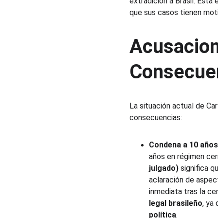
extradición a Brasil. Esta
que sus casos tienen moti
Acusacion
Consecuen
La situación actual de Car
consecuencias:
Condena a 10 años 
años en régimen cerr
julgado)
 significa 
aclaración de aspec
inmediata tras la ce
legal brasileño
, ya
política
.