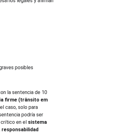
esafíos legales y afirman 
 graves posibles 
con la sentencia de 10 
a firme (trânsito em 
l caso, solo para 
sentencia podría ser 
rítico en el 
sistema 
 
responsabilidad 