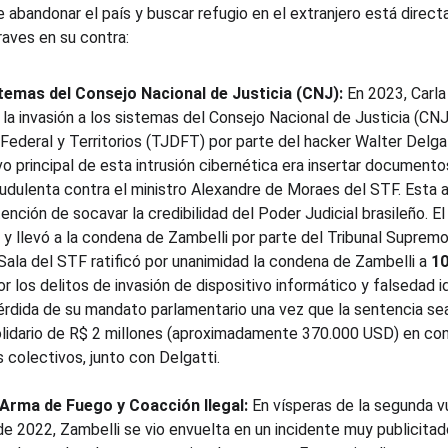
e abandonar el país y buscar refugio en el extranjero está direc
aves en su contra:
stemas del Consejo Nacional de Justicia (CNJ):
 En 2023, Carl
e la invasión a los sistemas del Consejo Nacional de Justicia (CNJ
o Federal y Territorios (TJDFT) por parte del hacker Walter Delga
vo principal de esta intrusión cibernética era insertar documento
udulenta contra el ministro Alexandre de Moraes del STF. Esta a
ntención de socavar la credibilidad del Poder Judicial brasileño. 
y llevó a la condena de Zambelli por parte del Tribunal Supremo 
Sala del STF ratificó por unanimidad la condena de Zambelli a 
10
or los delitos de invasión de dispositivo informático y falsedad 
érdida de su mandato parlamentario una vez que la sentencia sea
solidario de R$ 2 millones (aproximadamente 370.000 USD) en c
 colectivos, junto con Delgatti.
 Arma de Fuego y Coacción Ilegal:
 En vísperas de la segunda v
de 2022, Zambelli se vio envuelta en un incidente muy publicita